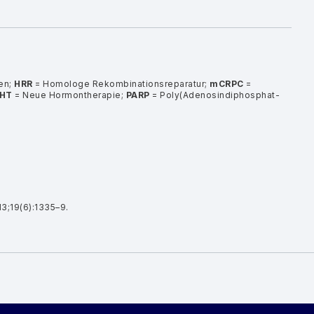
en;
HRR
= Homologe Rekombinationsreparatur;
mCRPC
=
HT
= Neue Hormontherapie;
PARP
= Poly(Adenosindiphosphat-
13;19(6):1335–9.