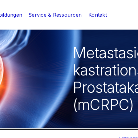
bildungen
Service & Ressourcen
Kontakt
Metastasi
kastratio
Prostatak
(mCRPC)
Continue wit