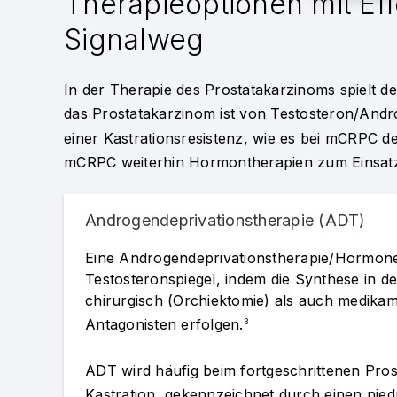
Therapieoptionen mit Ef
Signalweg
In der Therapie des Prostatakarzinoms spielt d
das Prostatakarzinom ist von Testosteron/Andr
einer Kastrationsresistenz, wie es bei mCRPC der 
mCRPC weiterhin Hormontherapien zum Einsat
Androgendeprivationstherapie (ADT)
Eine Androgendeprivationstherapie/Hormone
Testosteronspiegel, indem die Synthese in d
chirurgisch (Orchiektomie) als auch medik
Antagonisten erfolgen.
3
ADT wird häufig beim fortgeschrittenen Pros
Kastration, gekennzeichnet durch einen nied