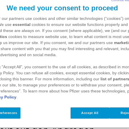
CRPC
We need your consent to proceed
 our partners use cookies and other similar technologies (“cookies”) o
 We use
essential
cookies to ensure our website functions properly and 
n Prostatakarzinom (mCRPC) handelt es sich um ein
d these are always on. If you consent (where applicable), we (and our 
eute als unheilbar. Die Behandlung ist daher palliativ
tics
cookies to measure website use, to learn what content is most use
p us improve our site. If you consent, we and our partners use
market
olgende Ziele verfolgen:
1
 share content with you that you may find interesting and relevant, inclu
dvertising and on social media.
lten
g "Accept All", you consent to the use of all cookies, as described in mor
y Policy. You can refuse all cookies, except essential cookies, by clicki
gung, die an unterschiedlichen Punkten ansetzen.
 closing this banner. For more information, including our
list of partner
 our site, to manage your preferences or to withdraw your consent, ple
references”. To learn more about how Pfizer uses these technologies, 
t individuell abzuwägen.
Anhaltspunkte hierfür
1
cy Policy
.
orbiditäten, Lebenserwartung, Symptome, HRR-
ntscheidungsfindung sollten daher Patienten
references
Accept All
Rejec