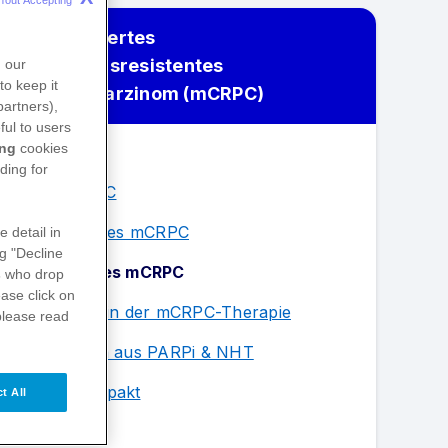
Metastasiertes
kastrationsresistentes
n our
to keep it
Prostatakarzinom (mCRPC)
partners),
ful to users
ing
cookies
Übersicht
ding for
Über mCRPC
Diagnostik des mCRPC
e detail in
ng "Decline
Therapie des mCRPC
s
who drop
ase click on
Signalwege in der mCRPC-Therapie
please read
Kombination aus PARPi & NHT
Wissen kompakt
t All
Materialien