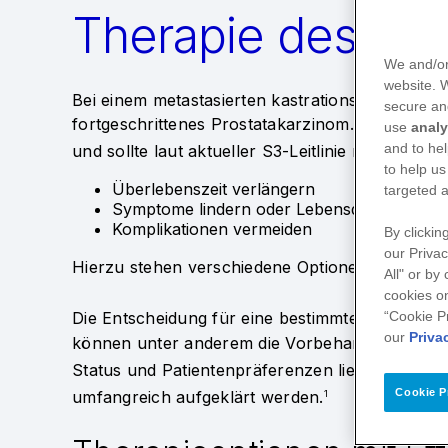
Therapie des m
We and/or
website.
Bei einem metastasierten kastrationsresistente
secure an
fortgeschrittenes Prostatakarzinom. Es gilt bis h
use
analy
and to hel
und sollte laut aktueller S3-Leitlinie möglichst f
to help us
Überlebenszeit verlängern
targeted a
Symptome lindern oder Lebensqualität erha
Komplikationen vermeiden
By clickin
our Privac
Hierzu stehen verschiedene Optionen zur Verfü
All" or by
cookies on
“Cookie P
Die Entscheidung für eine bestimmte Therapie is
our
Priva
können unter anderem die Vorbehandlung, Kom
Status und Patientenpräferenzen liefern.
Zur E
1,2
Cookie P
umfangreich aufgeklärt werden.
1