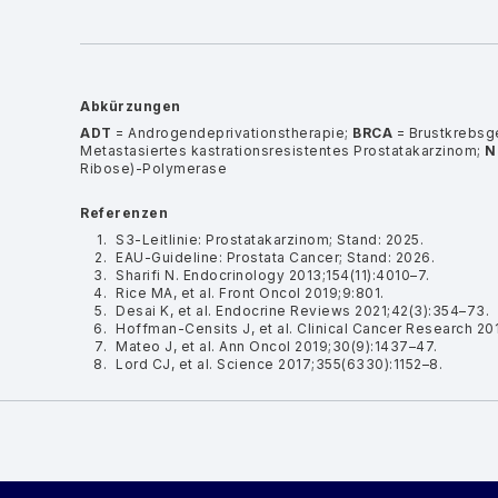
Abkürzungen
ADT
= Androgendeprivationstherapie;
BRCA
= Brustkrebsg
Metastasiertes kastrationsresistentes Prostatakarzinom;
N
Ribose)-Polymerase
Referenzen
S3-Leitlinie: Prostatakarzinom; Stand: 2025.
EAU-Guideline: Prostata Cancer; Stand: 2026.
Sharifi N. Endocrinology 2013;154(11):4010–7.
Rice MA, et al. Front Oncol 2019;9:801.
Desai K, et al. Endocrine Reviews 2021;42(3):354–73.
Hoffman-Censits J, et al. Clinical Cancer Research 20
Mateo J, et al. Ann Oncol 2019;30(9):1437–47.
Lord CJ, et al. Science 2017;355(6330):1152–8.