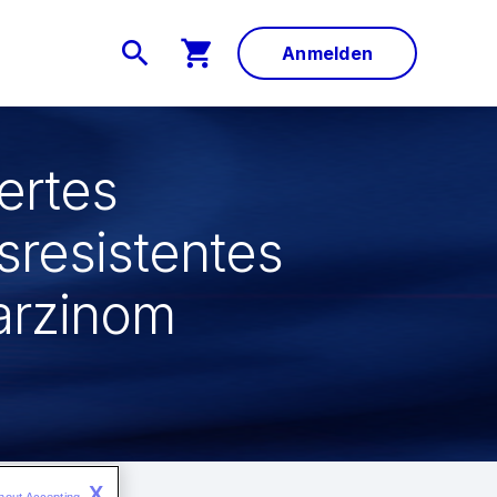
Anmelden
ertes
nsresistentes
arzinom
X
hout Accepting 