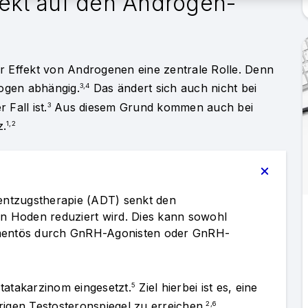
fekt auf den Androgen-
er Effekt von Androgenen eine zentrale Rolle. Denn
ogen abhängig.
Das ändert sich auch nicht bei
3,4
Fall ist.
Aus diesem Grund kommen auch bei
3
z.
1,2
ntzugstherapie (ADT) senkt den
en Hoden reduziert wird. Dies kann sowohl
amentös durch GnRH-Agonisten oder GnRH-
tatakarzinom eingesetzt.
Ziel hierbei ist es, eine
5
rigen Testosteronspiegel zu erreichen.
2,6