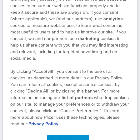
möchten, klicken Sie
hier
.
cookies to ensure our website functions properly and to
keep it secure and these are always on. If you consent
Wenn Sie uns Ihre Einwilligung zur
(where applicable), we (and our partners), use
analytics
Kontaktaufnahme (E-Permission) bereits gegeben
cookies to measure website use, to learn what content is
haben, finden Sie im Folgenden den Wortlaut der
most useful to users and to help us improve our site. If you
consent, we and our partners use
marketing
cookies to
Einwilligung.
help us share content with you that you may find interesting
and relevant, including for targeted advertising and on
Text der Einwilligungserklärung (E-
social media.
Permission):
By clicking "Accept All", you consent to the use of all
cookies, as described in more detail in our Privacy Policy.
Datenschutzrechtliche Einwilligungserklärung
You can refuse all cookies, except essential cookies, by
clicking "Decline All" or by closing this banner. For more
Mit dem Anklicken des „Absenden“ Buttons willige
information, including our
list of partners
who drop cookies
ich ein in den Erhalt von Informationen zu
on our site, to manage your preferences or to withdraw your
wissenschaftlichen oder allgemeinen
consent, please click on “Cookie Preferences”. To learn
Gesundheitsthemen, welche mir die Pfizer Pharma
more about how Pfizer uses these technologies, please
read our
Privacy Policy
.
GmbH, sowie die Konzernmutter Pfizer Inc. unter
Verwendung meiner E-Mail-Adresse und ggf. auf