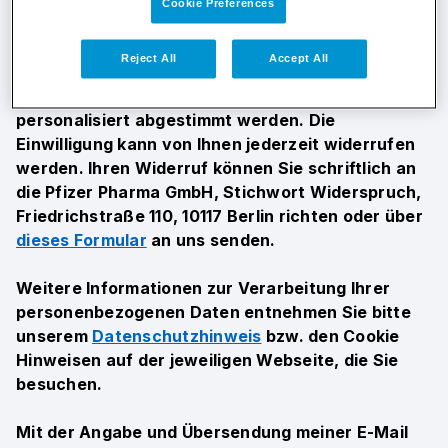
andere Weise zukommen lassen können. Dies
Cookie Preferences
schließt Newsletter sowie Einladungen zur
Teilnahme an Umfragen und Veranstaltungen oder
Reject All
Accept All
Marketingkommunikation ein. Die Informationen
können auf mein Fachgebiet und meine Interessen
personalisiert abgestimmt werden. Die
Einwilligung kann von Ihnen jederzeit widerrufen
werden. Ihren Widerruf können Sie schriftlich an
die Pfizer Pharma GmbH, Stichwort Widerspruch,
Friedrichstraße 110, 10117 Berlin richten oder über
dieses Formular
an uns senden.
Weitere Informationen zur Verarbeitung Ihrer
personenbezogenen Daten entnehmen Sie bitte
unserem
Datenschutzhinweis
bzw. den Cookie
Hinweisen auf der jeweiligen Webseite, die Sie
besuchen.
Mit der Angabe und Übersendung meiner E-Mail