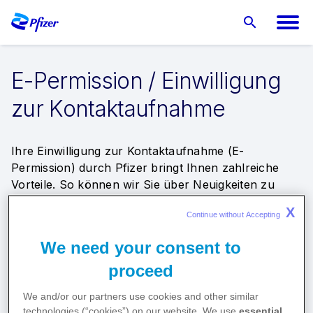
E-Permission / Einwilligung
zur Kontaktaufnahme
Ihre Einwilligung zur Kontaktaufnahme (E-
Permission) durch Pfizer bringt Ihnen zahlreiche
Vorteile. So können wir Sie über Neuigkeiten zu
unseren Produkten, Weiterbildungsangeboten sowie
X
Continue without Accepting 
wissenschaftlichen Studien informieren. Darüber
hinaus erhalten Sie aktuelle Informationen zu neuen
We need your consent to
Services für Ihre Patienten und Ihre tägliche Arbeit
in Praxis und Klinik.
proceed
We and/or our partners use cookies and other similar
Wenn Sie sich für den E-Mail-Service anmelden
technologies (“cookies”) on our website. We use
essential