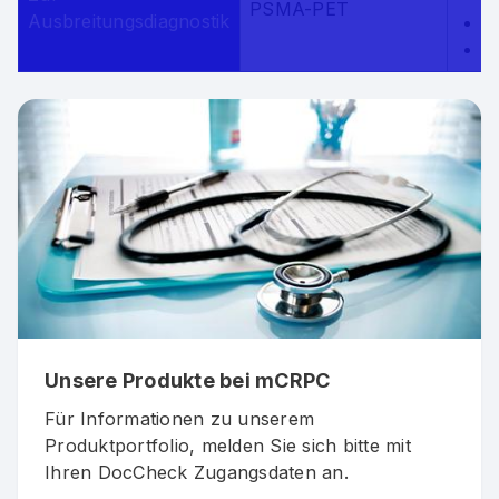
PSMA-PET
Ausbreitungsdiagnostik
c
P
Unsere Produkte bei mCRPC
Für Informationen zu unserem
Produktportfolio, melden Sie sich bitte mit
Ihren DocCheck Zugangsdaten an.