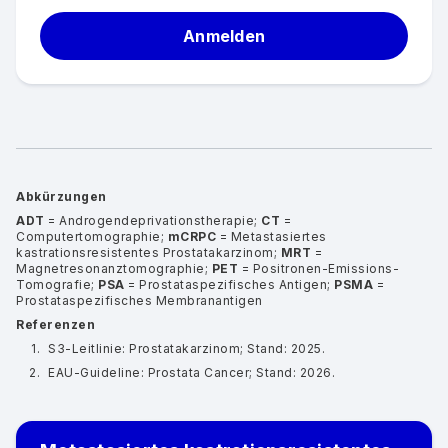
Anmelden
Abkürzungen
ADT
= Androgendeprivationstherapie;
CT
=
Computertomographie;
mCRPC
= Metastasiertes
kastrationsresistentes Prostatakarzinom;
MRT
=
Magnetresonanztomographie;
PET
= Positronen-Emissions-
Tomografie;
PSA
= Prostataspezifisches Antigen;
PSMA
=
Prostataspezifisches Membranantigen
Referenzen
S3-Leitlinie: Prostatakarzinom; Stand: 2025.
EAU-Guideline: Prostata Cancer; Stand: 2026.