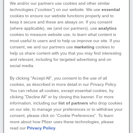
We and/or our partners use cookies and other similar
technologies (“cookies”) on our website. We use
essential
Der PSA-Wert gibt die Konzentration des
cookies to ensure our website functions properly and to
prostataspezifischen Antigens (PSA) im Blut
keep it secure and these are always on. If you consent
an. Hierbei handelt es sich um ein Protein,
(where applicable), we (and our partners), use
analytics
welches nur in der Prostata gebildet wird und
cookies to measure website use, to learn what content is
häufig bei einem Prostatakarzinom erhöht ist.
2
most useful to users and to help us improve our site. If you
consent, we and our partners use
marketing
cookies to
help us share content with you that you may find interesting
Ein Anstieg des PSA-Wertes während einer
and relevant, including for targeted advertising and on
Krebstherapie kann auf einen Progress
social media.
hindeuten. Aus diesem Grund wird während
einer Behandlung, z. B. unter ADT, eine
By clicking "Accept All", you consent to the use of all
regelmäßige Überwachung des PSA-Wertes
cookies, as described in more detail in our Privacy Policy.
empfohlen.
2
You can refuse all cookies, except essential cookies, by
clicking "Decline All" or by closing this banner. For more
information, including our
list of partners
who drop cookies
Darüber hinaus spielt der PSA-Wert bei der
on our site, to manage your preferences or to withdraw your
Früherkennung, Therapieentscheidung und
consent, please click on “Cookie Preferences”. To learn
der Nachbeobachtung eine zentrale Rolle.
1–2
more about how Pfizer uses these technologies, please
read our
Privacy Policy
.