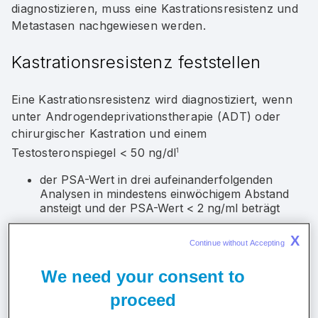
diagnostizieren, muss eine Kastrationsresistenz und
Metastasen nachgewiesen werden.
Kastrationsresistenz feststellen
Eine Kastrationsresistenz wird diagnostiziert, wenn
unter Androgendeprivationstherapie (ADT) oder
chirurgischer Kastration und einem
Testosteronspiegel < 50 ng/dl
1
der PSA-Wert in drei aufeinanderfolgenden
Analysen in mindestens einwöchigem Abstand
ansteigt und der PSA-Wert < 2 ng/ml beträgt
oder
X
Continue without Accepting 
ein radiologischer Progress (nach Definition der
Prostate Cancer Working Group) besteht.
1
We need your consent to
proceed
PSA-Wert