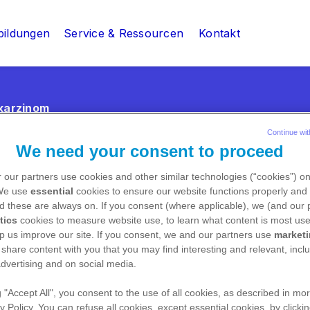
bildungen
Service & Ressourcen
Kontakt
karzinom
Continue wit
We need your consent to proceed
 our partners use cookies and other similar technologies (“cookies”) o
Podcast
 We use
essential
cookies to ensure our website functions properly and 
d these are always on. If you consent (where applicable), we (and our 
tics
cookies to measure website use, to learn what content is most use
p us improve our site. If you consent, we and our partners use
market
 share content with you that you may find interesting and relevant, inclu
dvertising and on social media.
g "Accept All", you consent to the use of all cookies, as described in mor
y Policy. You can refuse all cookies, except essential cookies, by clicki