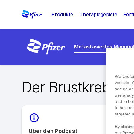
Produkte
Therapiegebiete
Fort
Metastasiertes Mamma
We and/or
Der Brustkrebs-
website.
secure an
use
analy
and to hel
to help us
targeted a
By clickin
Über den Podcast
our Privac