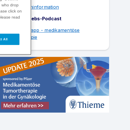
s
who drop
Patient:inneninformation
ase click on
please read
Der Brustkrebs-Podcast
Die Wissensapp - medikamentöse
Tumortherapie
t All