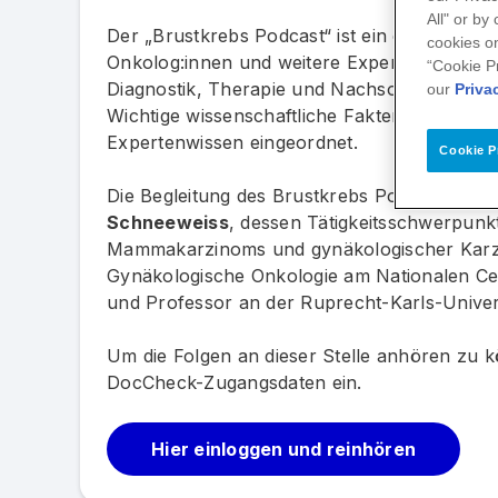
All" or by
Der „Brustkrebs Podcast“ ist ein on-demand
cookies on
Onkolog:innen und weitere Expert:innen aus
“Cookie P
Diagnostik, Therapie und Nachsorge rund u
our
Priva
Wichtige wissenschaftliche Fakten werden d
Expertenwissen eingeordnet.
Cookie P
Die Begleitung des Brustkrebs Podcasts erf
Schneeweiss
, dessen Tätigkeitsschwerpunk
Mammakarzinoms und gynäkologischer Karzinom
Gynäkologische Onkologie am Nationalen C
und Professor an der Ruprecht-Karls-Univer
Um die Folgen an dieser Stelle anhören zu kö
DocCheck-Zugangsdaten ein.
Hier einloggen und reinhören