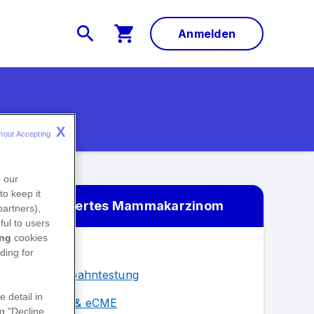
Anmelden
X
hout Accepting 
n our
to keep it
Metastasiertes Mammakarzinom
partners),
ful to users
ing
cookies
Übersicht
ding for
BRCA
-Keimbahntestung
e detail in
Fortbildung & eCME
ng "Decline