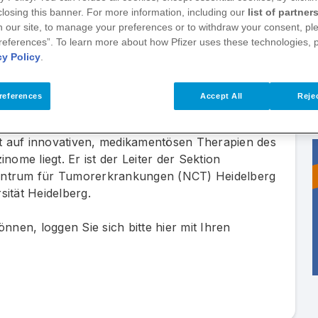
 closing this banner. For more information, including our
list of partner
 Fortbildungsformat, bei dem Gynonkolog:innen,
 our site, to manage your preferences or to withdraw your consent, ple
 den verschiedenen Fachbereichen über die
references”. To learn more about how Pfizer uses these technologies, 
m das Mammakarzinom in den Austausch treten.
cy Policy
.
abei in kleine Häppchen verpackt und durch das
references
Accept All
Rejec
olgt durch Herrn
Prof. Dr. med. Andreas
t auf innovativen, medikamentösen Therapien des
e liegt. Er ist der Leiter der Sektion
entrum für Tumorerkrankungen (NCT) Heidelberg
sität Heidelberg.
nnen, loggen Sie sich bitte hier mit Ihren