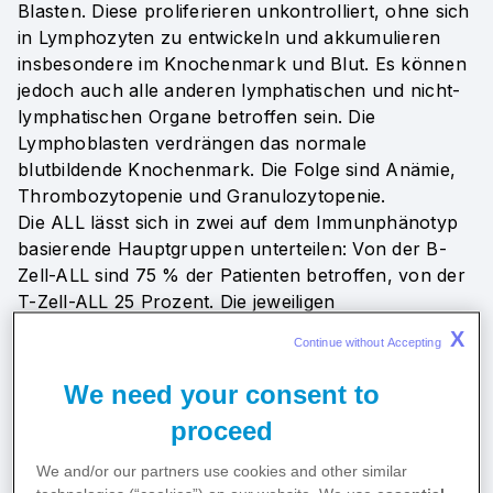
Blasten. Diese proliferieren unkontrolliert, ohne sich
in Lymphozyten zu entwickeln und akkumulieren
insbesondere im Knochenmark und Blut. Es können
jedoch auch alle anderen lymphatischen und nicht-
lymphatischen Organe betroffen sein. Die
Lymphoblasten verdrängen das normale
blutbildende Knochenmark. Die Folge sind Anämie,
Thrombozytopenie und Granulozytopenie.
Die ALL lässt sich in zwei auf dem Immunphänotyp
basierende Hauptgruppen unterteilen: Von der B-
Zell-ALL sind 75 % der Patienten betroffen, von der
T-Zell-ALL 25 Prozent. Die jeweiligen
Differenzierungsstufen führen zu einer Unterteilung
X
Continue without Accepting 
der Hauptgruppen, die durch spezifische klinische
und zytogenetische bzw. molekulargenetische
We need your consent to
Aberrationen gekennzeichnet ist.
proceed
Aufgrund der schlechten Prognose und der
Komplexität der Therapie sollte jedes Rezidiv einer
We and/or our partners use cookies and other similar
ALL als medizinischer Notfall betrachtet werden.