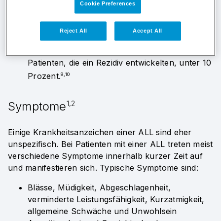
von 40–50 Prozent ein Rezidiv.
3,4,5,8
Cookie Preferences
Das Rezidivrisiko ist in den ersten beiden
Jahren nach Erreichen einer kompletten
Reject All
Accept All
Remission am höchsten. In verschiedenen
Studien lag das Gesamtüberleben der ALL-
Patienten, die ein Rezidiv entwickelten, unter 10
Prozent.
9,10
Symptome
1,2
Einige Krankheitsanzeichen einer ALL sind eher
unspezifisch. Bei Patienten mit einer ALL treten meist
verschiedene Symptome innerhalb kurzer Zeit auf
und manifestieren sich. Typische Symptome sind:
Blässe, Müdigkeit, Abgeschlagenheit,
verminderte Leistungsfähigkeit, Kurzatmigkeit,
allgemeine Schwäche und Unwohlsein