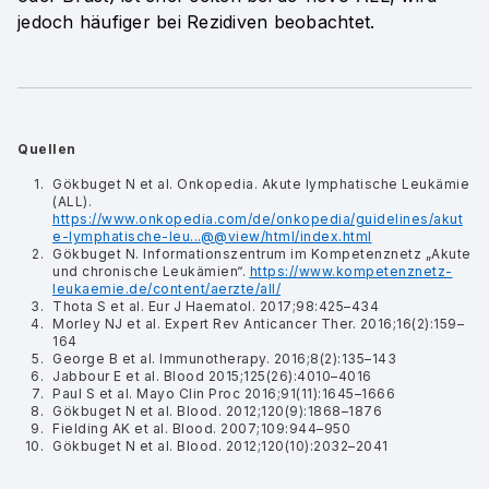
jedoch häufiger bei Rezidiven beobachtet.
Quellen
Gökbuget N et al. Onkopedia. Akute lymphatische Leukämie
(ALL).
https://www.onkopedia.com/de/onkopedia/guidelines/akut
e-lymphatische-leu...@@view/html/index.html
Gökbuget N. Informationszentrum im Kompetenznetz „Akute
und chronische Leukämien“.
https://www.kompetenznetz-
leukaemie.de/content/aerzte/all/
Thota S et al. Eur J Haematol. 2017;98:425–434
Morley NJ et al. Expert Rev Anticancer Ther. 2016;16(2):159–
164
George B et al. Immunotherapy. 2016;8(2):135–143
Jabbour E et al. Blood 2015;125(26):4010–4016
Paul S et al. Mayo Clin Proc 2016;91(11):1645–1666
Gökbuget N et al. Blood. 2012;120(9):1868–1876
Fielding AK et al. Blood. 2007;109:944–950
Gökbuget N et al. Blood. 2012;120(10):2032–2041