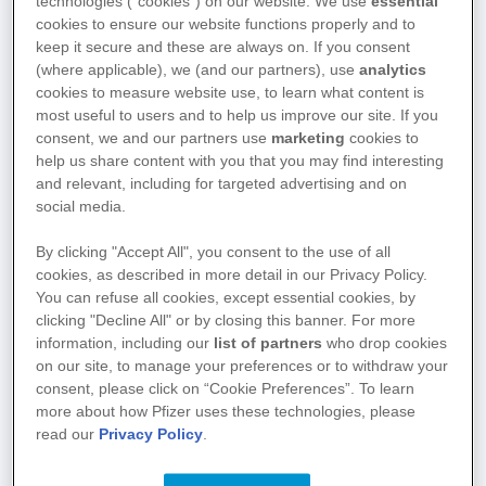
technologies (“cookies”) on our website. We use
essential
cookies to ensure our website functions properly and to
Epidemiologie
keep it secure and these are always on. If you consent
(where applicable), we (and our partners), use
analytics
cookies to measure website use, to learn what content is
Die ALL ist eine seltene Krebserkrankung.
1,2
most useful to users and to help us improve our site. If you
Die Gesamtinzidenz der ALL liegt bei
consent, we and our partners use
marketing
cookies to
help us share content with you that you may find interesting
1,1/100.000 im Jahr.
and relevant, including for targeted advertising and on
Es können alle Altersgruppen betroffen sein.
1,2
social media.
Die höchste Inzidenz haben Kinder unter 5
Jahren (5,3/100.000).
By clicking "Accept All", you consent to the use of all
Die zweithöchste Inzidenz haben
cookies, as described in more detail in our Privacy Policy.
You can refuse all cookies, except essential cookies, by
Erwachsene über 80 Jahren (2,3/100.000).
clicking "Decline All" or by closing this banner. For more
Insgesamt sind Männer etwas häufiger
information, including our
list of partners
who drop cookies
betroffen als Frauen.
1,2
on our site, to manage your preferences or to withdraw your
Die 5-Jahres-Überlebensrate einer de novo
consent, please click on “Cookie Preferences”. To learn
ALL liegt bei 35–50 %.
3,4,5,6,7
more about how Pfizer uses these technologies, please
read our
Privacy Policy
.
10–20 Prozent der Patienten mit de novo ALL
sind refraktär oder entwickeln mit einem Anteil