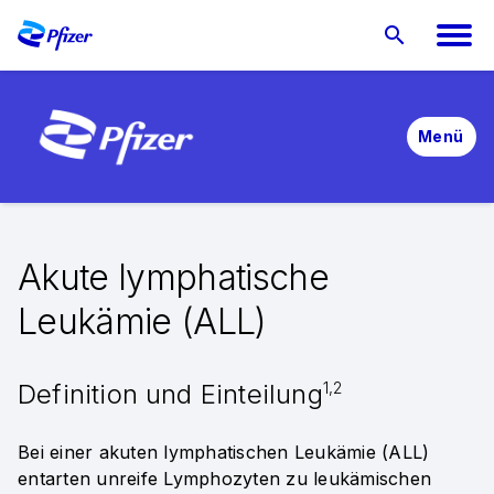
Service & Ressourcen
Servicematerialien
Fortbildungen & CME
Menü
Unsere Fortbildungsplattform für Fachärzte
Akute lymphatische
Leukämie (ALL)
Definition und Einteilung
1,2
Bei einer akuten lymphatischen Leukämie (ALL)
entarten unreife Lymphozyten zu leukämischen