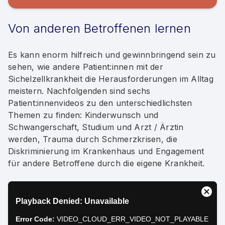
Von anderen Betroffenen lernen
Es kann enorm hilfreich und gewinnbringend sein zu
sehen, wie andere Patient:innen mit der
Sichelzellkrankheit die Herausforderungen im Alltag
meistern. Nachfolgenden sind sechs
Patient:innenvideos zu den unterschiedlichsten
Themen zu finden: Kinderwunsch und
Schwangerschaft, Studium und Arzt / Ärztin
werden, Trauma durch Schmerzkrisen, die
Diskriminierung im Krankenhaus und Engagement
für andere Betroffene durch die eigene Krankheit.
This
Close
Playback Denied: Unavailable
is
Moda
a
Dialo
Error Code:
VIDEO_CLOUD_ERR_VIDEO_NOT_PLAYABLE
modal