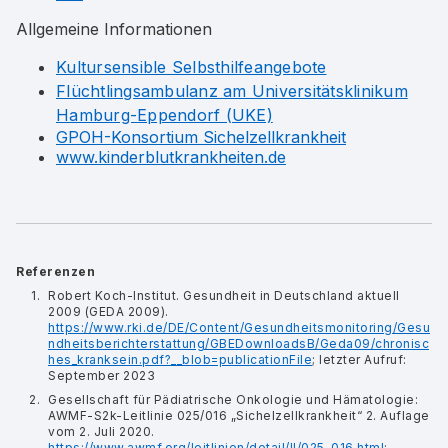
Allgemeine Informationen
Kultursensible Selbsthilfeangebote
Flüchtlingsambulanz am Universitätsklinikum
Hamburg-Eppendorf (UKE)
GPOH-Konsortium Sichelzellkrankheit
www.kinderblutkrankheiten.de​​​​​​​
Referenzen
Robert Koch-Institut. Gesundheit in Deutschland aktuell
2009 (GEDA 2009).
https://www.rki.de/DE/Content/Gesundheitsmonitoring/Gesu
ndheitsberichterstattung/GBEDownloadsB/Geda09/chronisc
hes_kranksein.pdf?__blob=publicationFile
; letzter Aufruf:
September 2023
Gesellschaft für Pädiatrische Onkologie und Hämatologie:
AWMF-S2k-Leitlinie 025/016 „Sichelzellkrankheit“ 2. Auflage
vom 2. Juli 2020.
https://www.awmf.org/leitlinien/detail/ll/025-016.html
;