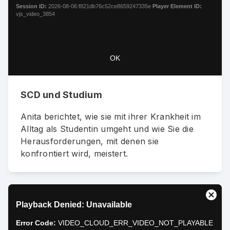
window.
Session ID:
2026-08-06:f821db76c52ce8659247335e
Player Element ID:
vjs_video_3854
OK
SCD und Studium
Anita berichtet, wie sie mit ihrer Krankheit im
Alltag als Studentin umgeht und wie Sie die
Herausforderungen, mit denen sie
konfrontiert wird, meistert.
This
Close
Playback Denied: Unavailable
is
Moda
a
Dialo
Error Code:
VIDEO_CLOUD_ERR_VIDEO_NOT_PLAYABLE
modal