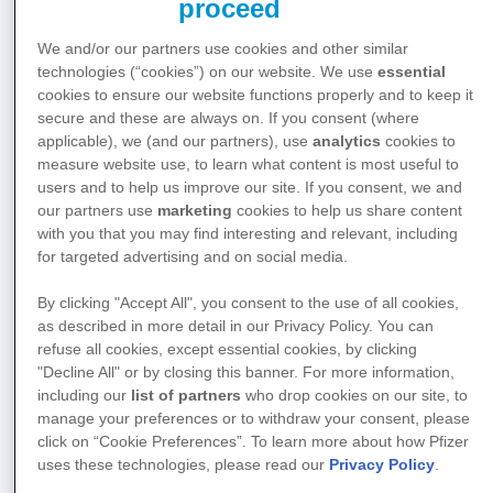
proceed
5 Tipps für das Arztgespräch
We and/or our partners use cookies and other similar
Fragen vorher notieren
technologies (“cookies”) on our website. We use
essential
Alles offen besprechen
cookies to ensure our website functions properly and to keep it
Nachfragen, wenn etwas unverständlich ist
secure and these are always on. If you consent (where
Wichtige Informationen aufschreiben
applicable), we (and our partners), use
analytics
cookies to
Dranbleiben, bis alles klar und verständlich ist
measure website use, to learn what content is most useful to
users and to help us improve our site. If you consent, we and
our partners use
marketing
cookies to help us share content
Zum Experten der eigenen Krankheit
with you that you may find interesting and relevant, including
for targeted advertising and on social media.
werden:
By clicking "Accept All", you consent to the use of all cookies,
as described in more detail in our Privacy Policy. You can
Was bedeutet die Sichelzellkrankheit und
refuse all cookies, except essential cookies, by clicking
welche Auswirkungen hat sie? Wer sich gut
"Decline All" or by closing this banner. For more information,
including our
list of partners
who drop cookies on our site, to
darüber informiert, ist klar im Vorteil. Die eigene
manage your preferences or to withdraw your consent, please
Krankheit bzw. die der Angehörigen zu
click on “Cookie Preferences”. To learn more about how Pfizer
verstehen und zu wissen was guttut hilft, den
uses these technologies, please read our
Privacy Policy
.
Alltag besser zu meistern. Zudem ist es