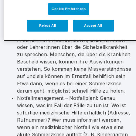
hilfreich, bei einer seltenen Erkrankung dem
Cookie Preferences
Pflegepersonal und auch Ärzt:innen genau
beschreiben zu können, was die eigene
Krankheit ausmacht und was benötigt wird.
Reject All
Accept All
Darüber sprechen: Es kann Vorteile haben, mit
Freund:innen, Nachbar:innen, Erzieher:innen
oder Lehrer:innen über die Sichelzellkrankheit
zu sprechen. Menschen, die über die Krankheit
Bescheid wissen, können ihre Auswirkungen
verstehen. So kommen keine Missverständnisse
auf und sie können im Ernstfall behilflich sein.
Etwa dann, wenn es bei einer Schmerzkrise
darum geht, möglichst schnell Hilfe zu holen.
Notfallmanagement – Notfallplan!: Genau
wissen, was im Fall der Fälle zu tun ist. Wo ist
sofortige medizinische Hilfe erhältlich (Adresse,
Rufnummer)? Wer muss informiert werden,
wenn ein medizinischer Notfall wie etwa eine
akute Schmerzkrise auftritt (z. B. Kindergarten,