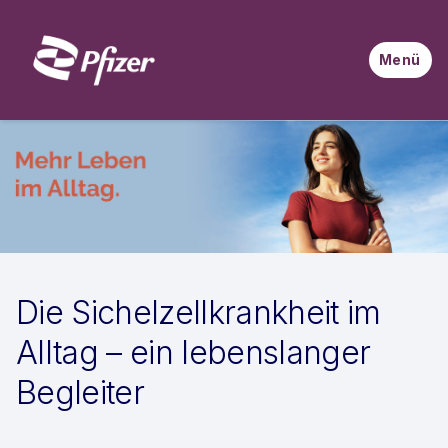
Wer behandelt die SCD in Deutschland?
Informationsmaterialien
En français
Fahrtkostenübernahme
Menü
Türkçe
Externe Institutionen
العربية
Die Sichelzellkrankheit im
Alltag – ein lebenslanger
Begleiter