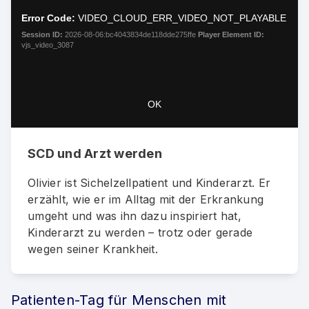
Moda
a
Dialo
Error Code:
VIDEO_CLOUD_ERR_VIDEO_NOT_PLAYABLE
modal
window.
Session ID:
2026-08-06:bc4043834de118dde275ffe
Player Element ID:
vjs_video_3087
OK
SCD und Arzt werden
Olivier ist Sichelzellpatient und Kinderarzt. Er
erzählt, wie er im Alltag mit der Erkrankung
umgeht und was ihn dazu inspiriert hat,
Kinderarzt zu werden – trotz oder gerade
wegen seiner Krankheit.
Patienten-Tag für Menschen mit