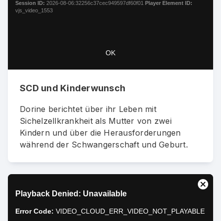
window.
Session ID:
2026-08-06:32256c37cec949597df60f01
Player Element ID:
vjs_video_1553
OK
SCD und Kinderwunsch
Dorine berichtet über ihr Leben mit
Sichelzellkrankheit als Mutter von zwei
Kindern und über die Herausforderungen
während der Schwangerschaft und Geburt.
This
Close
Playback Denied: Unavailable
is
Moda
a
Dialo
Error Code:
VIDEO_CLOUD_ERR_VIDEO_NOT_PLAYABLE
modal