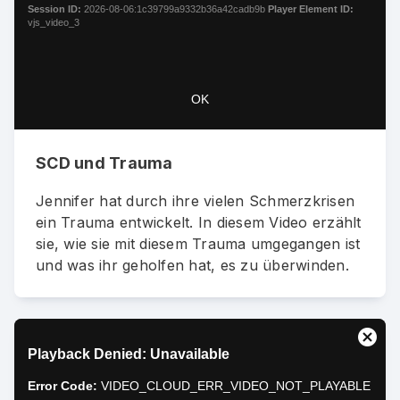
window.
Session ID:
2026-08-06:1c39799a9332b36a42cadb9b
Player Element ID:
vjs_video_3
OK
SCD und Trauma
Jennifer hat durch ihre vielen Schmerzkrisen
ein Trauma entwickelt. In diesem Video erzählt
sie, wie sie mit diesem Trauma umgegangen ist
und was ihr geholfen hat, es zu überwinden.
This
Close
Playback Denied: Unavailable
is
Moda
a
Dialo
Error Code:
VIDEO_CLOUD_ERR_VIDEO_NOT_PLAYABLE
modal