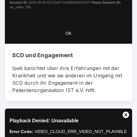
window.
Session ID:
2026-08-06:92175e877e369b5d50057d77
Player Element ID:
vjs_video_786
OK
SCD und Engagement
Ipek berichtet über ihre Erfahrungen mit der
Krankheit und wie sie anderen im Umgang mit
SCD durch ihr Engagement in der
Patientenorganisation IST e.V. hilft.
This
Close
Playback Denied: Unavailable
is
Moda
a
Dialo
Error Code:
VIDEO_CLOUD_ERR_VIDEO_NOT_PLAYABLE
modal