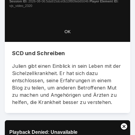
window.
Session ID:
2026-08-06:5da915dce0b10f809eb65046
Player Element ID:
vjs_video_2320
OK
SCD und Schreiben
Julien gibt einen Einblick in sein Leben mit der
Sichelzellkrankheit. Er hat sich dazu
entschlossen, seine Erfahrungen in einem
Blog zu teilen, um anderen Betroffenen Mut
zu machen und Angehörigen und Ärzten zu
helfen, die Krankheit besser zu verstehen.
This
Close
Playback Denied: Unavailable
is