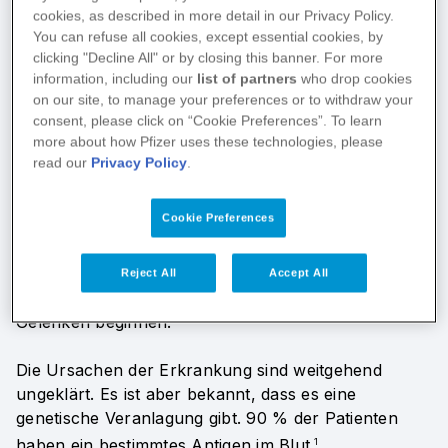
Morbus Bechterew.
cookies, as described in more detail in our Privacy Policy.
You can refuse all cookies, except essential cookies, by
Ungefähr 1% der deutschen Bevölkerung lebt mit
clicking "Decline All" or by closing this banner. For more
Morbus Bechterew. Leider wird Spondylitis
information, including our
list of partners
who drop cookies
ankylosans häufig erst spät erkannt, da erste
on our site, to manage your preferences or to withdraw your
consent, please click on “Cookie Preferences”. To learn
Symptome wie Rückenschmerzen meist der
more about how Pfizer uses these technologies, please
unspezifisch sind.​​​​​​​
1
read our
Privacy Policy
.
Das wichtigste frühe Anzeichen für einen möglichen
Cookie Preferences
Morbus Bechterew sind tiefsitzende
Rückenschmerzen, die vorwiegend nachts, also in
Ruhestellung oder am Morgen auftreten. Eine axiale
Reject All
Accept All
Spondyloarthritis kann aber auch an anderen
Gelenken beginnen.
1
Die Ursachen der Erkrankung sind weitgehend
ungeklärt. Es ist aber bekannt, dass es eine
genetische Veranlagung gibt. 90 % der Patienten
haben ein bestimmtes Antigen im Blut.
1