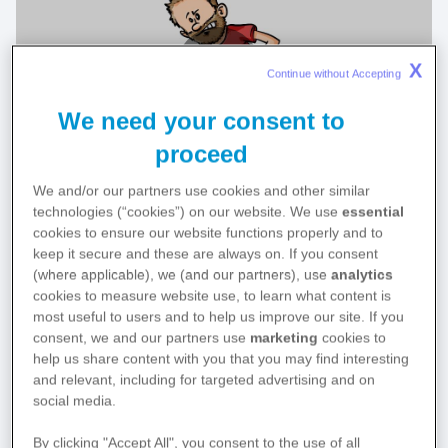
X
Continue without Accepting 
Play
We need your consent to
proceed
We and/or our partners use cookies and other similar
Video
technologies (“cookies”) on our website. We use
essential
Morbus Bechterew ist eine chronisch entzündliche
cookies to ensure our website functions properly and to
Wirbelsäulenerkrankung. Man nennt sie auch
keep it secure and these are always on. If you consent
(where applicable), we (and our partners), use
analytics
Spondylitis ankylosans. Das ist griechisch.
cookies to measure website use, to learn what content is
Spondylos heißt Wirbel und -itis bedeutet entzündet.
1
most useful to users and to help us improve our site. If you
consent, we and our partners use
marketing
cookies to
Durch die andauernde Entzündung können die
help us share content with you that you may find interesting
Gelenke zunehmend versteifen. Der Fachbegriff
and relevant, including for targeted advertising and on
dafür lautet Ankylosierung. Ankylos heißt gebeugt.
social media.
Diese Haltung ist typisch für einen fortgeschrittenen
By clicking "Accept All", you consent to the use of all
1