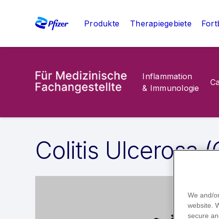
Produkte
Therapiegebiete
Fort
Inflammation
C
& Immunologie
Colitis Ulcerosa 
We and/or
website.
secure an