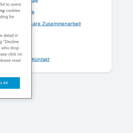
Rheumatologie
ful to users
ing
cookies
Dermatologie
ding for
Interdisziplinäre Zusammenarbeit
Studien
e detail in
ng "Decline
Podcasts
s
who drop
ase click on
Über uns & Kontakt
please read
t All