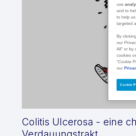
use
analy
and to hel
to help us
targeted a
By clickin
our Privac
All" or by
cookies on
“Cookie P
our
Priva
Cookie P
Colitis Ulcerosa - eine 
Verdauungstrakt