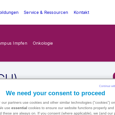
bildungen
Service & Ressourcen
Kontakt
ampus Impfen
Onkologie
(CU)
Continue wit
We need your consent to proceed
 our partners use cookies and other similar technologies (“cookies”) o
 We use
essential
cookies to ensure our website functions properly and 
d these are always on. If you consent (where applicable), we (and our 