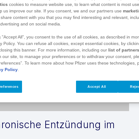
tics
cookies to measure website use, to learn what content is most use
p us improve our site. If you consent, we and our partners use
market
 share content with you that you may find interesting and relevant, inclu
dvertising and on social media.
g "Accept All", you consent to the use of all cookies, as described in mor
y Policy. You can refuse all cookies, except essential cookies, by clicki
Play
 closing this banner. For more information, including our
list of partner
 our site, to manage your preferences or to withdraw your consent, ple
references”. To learn more about how Pfizer uses these technologies, 
cy Policy
.
Video
references
Accept All
Rejec
chronische Entzündung im