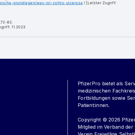
ische-grundlagen/was-ist-colitis-ulcerosa
/ [Letzter Zugriff:
:72-82.
ugriff: 11.2023
PfizerPro bietet als Ser
medizinischen Fachkreis 
Fortbildungen sowie Ser
Patient:innen.
Copyright © 2026 Pfize
Mitglied im Verband d
Verein Freiwillige Selbst