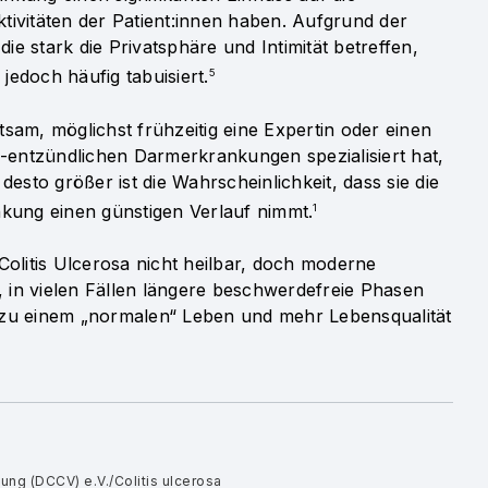
ktivitäten der Patient:innen haben. Aufgrund der
 stark die Privatsphäre und Intimität betreffen,
edoch häufig tabuisiert.
5
atsam, möglichst frühzeitig eine Expertin oder einen
h-entzündlichen Darmerkrankungen spezialisiert hat,
esto größer ist die Wahrscheinlichkeit, dass sie die
nkung einen günstigen Verlauf nimmt.
1
Colitis Ulcerosa nicht heilbar, doch moderne
in vielen Fällen längere beschwerdefreie Phasen
 zu einem „normalen“ Leben und mehr Lebensqualität
ung (DCCV) e.V./Colitis ulcerosa