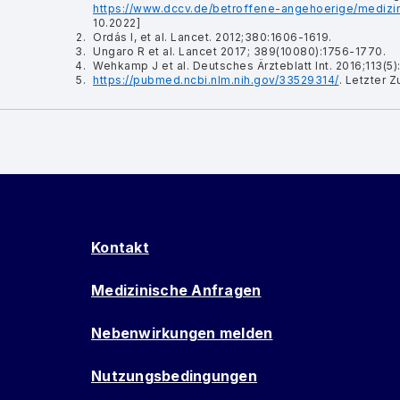
https://www.dccv.de/betroffene-angehoerige/medizin
10.2022]
Ordás I, et al. Lancet. 2012;380:1606-1619.
Ungaro R et al. Lancet 2017; 389(10080):1756-1770.
Wehkamp J et al. Deutsches Ärzteblatt Int. 2016;113(5)
https://pubmed.ncbi.nlm.nih.gov/33529314/
. Letzter Z
Kontakt
Medizinische Anfragen
Nebenwirkungen melden
Nutzungsbedingungen