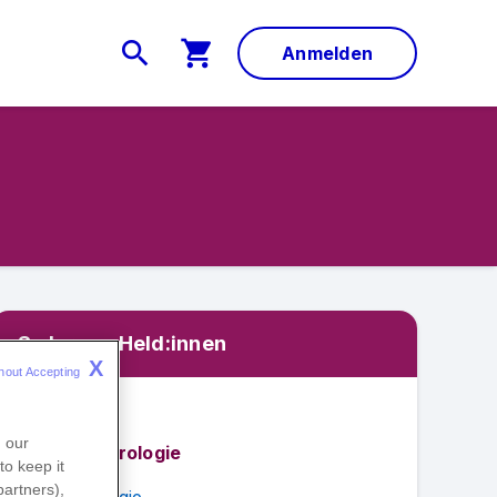
Anmelden
So lernen Held:innen
X
hout Accepting 
Übersicht
n our
Gastroenterologie
to keep it
partners),