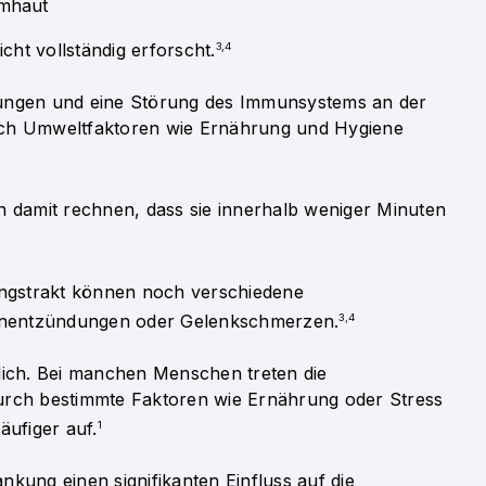
imhaut
cht vollständig erforscht.
3,4
gungen und eine Störung des Immunsystems an der
 auch Umweltfaktoren wie Ernährung und Hygiene
n damit rechnen, dass sie innerhalb weniger Minuten
gstrakt können noch verschiedene
nentzündungen oder Gelenkschmerzen.
3,4
edlich. Bei manchen Menschen treten die
urch bestimmte Faktoren wie Ernährung oder Stress
äufiger auf.
1
kung einen signifikanten Einfluss auf die