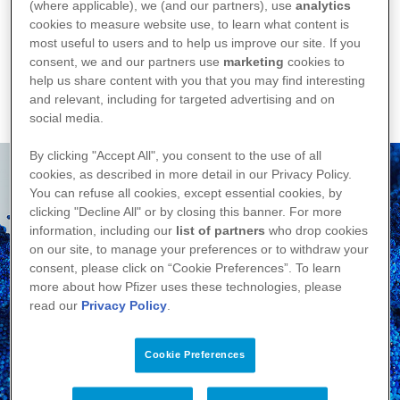
Materialien
(where applicable), we (and our partners), use
analytics
cookies to measure website use, to learn what content is
most useful to users and to help us improve our site. If you
News
consent, we and our partners use
marketing
cookies to
help us share content with you that you may find interesting
and relevant, including for targeted advertising and on
social media.
By clicking "Accept All", you consent to the use of all
cookies, as described in more detail in our Privacy Policy.
You can refuse all cookies, except essential cookies, by
clicking "Decline All" or by closing this banner. For more
Fortbildungen & CME
information, including our
list of partners
who drop cookies
on our site, to manage your preferences or to withdraw your
PfizerPro bietet Ihnen
consent, please click on “Cookie Preferences”. To learn
umfassende Informationen rund
more about how Pfizer uses these technologies, please
um Ihre Herausforderungen im
read our
Privacy Policy
.
Praxis- und Klinik-Alltag.
Cookie Preferences
Zu den Fortbildungen