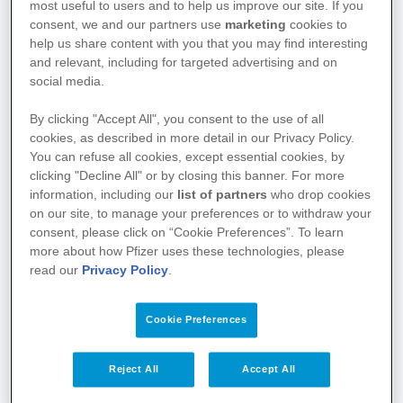
most useful to users and to help us improve our site. If you
consent, we and our partners use
marketing
cookies to
help us share content with you that you may find interesting
and relevant, including for targeted advertising and on
social media.
By clicking "Accept All", you consent to the use of all
cookies, as described in more detail in our Privacy Policy.
You can refuse all cookies, except essential cookies, by
clicking "Decline All" or by closing this banner. For more
information, including our
list of partners
who drop cookies
on our site, to manage your preferences or to withdraw your
consent, please click on “Cookie Preferences”. To learn
more about how Pfizer uses these technologies, please
read our
Privacy Policy
.
Cookie Preferences
Fokus auf Zecken & FSME
Zecken werden aktiv und können FSME
Reject All
Accept All
übertragen.