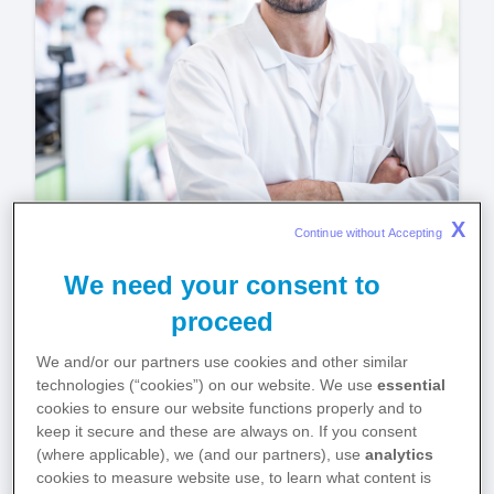
X
Continue without Accepting 
Impfen in der Apotheke
We need your consent to
Impfquoten erhöhen, Impflücken
proceed
schließen, Prävention fördern
We and/or our partners use cookies and other similar
technologies (“cookies”) on our website. We use
essential
Jetzt informieren
cookies to ensure our website functions properly and to
keep it secure and these are always on. If you consent
(where applicable), we (and our partners), use
analytics
cookies to measure website use, to learn what content is